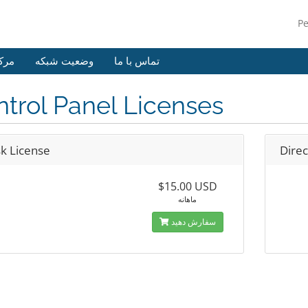
P
تماس با ما
وضعیت شبکه
مرک
trol Panel Licenses
sk License
Dire
$15.00 USD
ماهانه
سفارش دهید